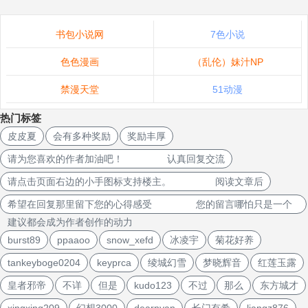
书包小说网
7色小说
色色漫画
（乱伦）妹汁NP
禁漫天堂
51动漫
热门标签
皮皮夏
会有多种奖励
奖励丰厚
请为您喜欢的作者加油吧！ 认真回复交流
请点击页面右边的小手图标支持楼主。 阅读文章后
希望在回复那里留下您的心得感受 您的留言哪怕只是一个
建议都会成为作者创作的动力
burst89
ppaaoo
snow_xefd
冰凌宇
菊花好养
tankeyboge0204
keyprca
绫城幻雪
梦晓辉音
红莲玉露
皇者邪帝
不详
但是
kudo123
不过
那么
东方城才