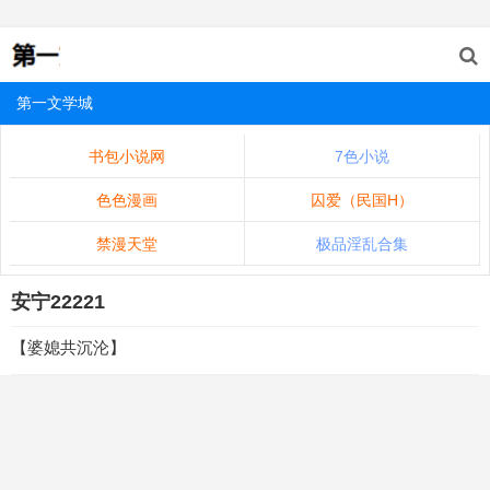
第一文学城
书包小说网
7色小说
色色漫画
囚爱（民国H）
禁漫天堂
极品淫乱合集
安宁22221
【婆媳共沉沦】