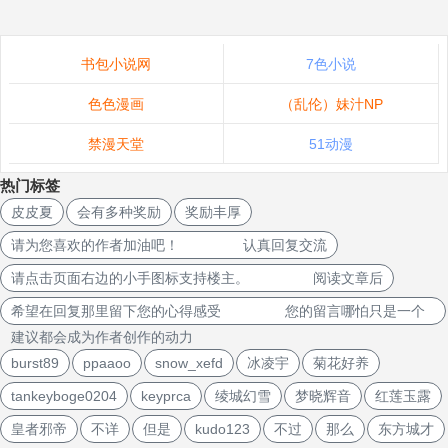
书包小说网
7色小说
色色漫画
（乱伦）妹汁NP
禁漫天堂
51动漫
热门标签
皮皮夏
会有多种奖励
奖励丰厚
请为您喜欢的作者加油吧！ 认真回复交流
请点击页面右边的小手图标支持楼主。 阅读文章后
希望在回复那里留下您的心得感受 您的留言哪怕只是一个
建议都会成为作者创作的动力
burst89
ppaaoo
snow_xefd
冰凌宇
菊花好养
tankeyboge0204
keyprca
绫城幻雪
梦晓辉音
红莲玉露
皇者邪帝
不详
但是
kudo123
不过
那么
东方城才