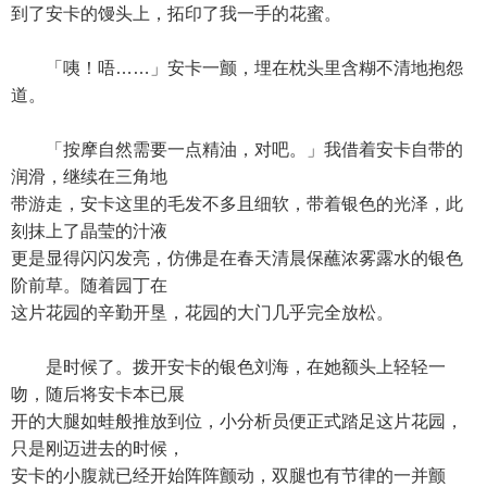
到了安卡的馒头上，拓印了我一手的花蜜。
「咦！唔……」安卡一颤，埋在枕头里含糊不清地抱怨
道。
「按摩自然需要一点精油，对吧。」我借着安卡自带的
润滑，继续在三角地
带游走，安卡这里的毛发不多且细软，带着银色的光泽，此
刻抹上了晶莹的汁液
更是显得闪闪发亮，仿佛是在春天清晨保蘸浓雾露水的银色
阶前草。随着园丁在
这片花园的辛勤开垦，花园的大门几乎完全放松。
是时候了。拨开安卡的银色刘海，在她额头上轻轻一
吻，随后将安卡本已展
开的大腿如蛙般推放到位，小分析员便正式踏足这片花园，
只是刚迈进去的时候，
安卡的小腹就已经开始阵阵颤动，双腿也有节律的一并颤