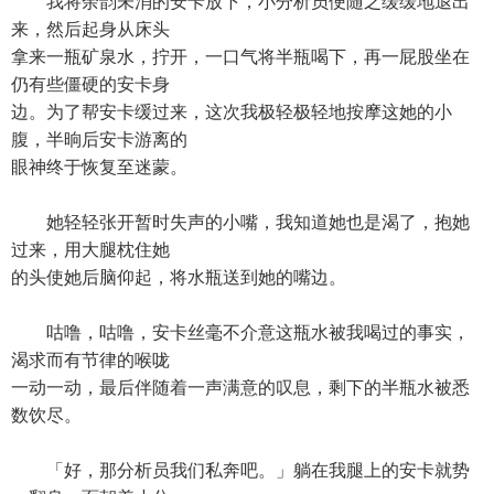
我将余韵未消的安卡放下，小分析员便随之缓缓地退出
来，然后起身从床头
拿来一瓶矿泉水，拧开，一口气将半瓶喝下，再一屁股坐在
仍有些僵硬的安卡身
边。为了帮安卡缓过来，这次我极轻极轻地按摩这她的小
腹，半晌后安卡游离的
眼神终于恢复至迷蒙。
她轻轻张开暂时失声的小嘴，我知道她也是渴了，抱她
过来，用大腿枕住她
的头使她后脑仰起，将水瓶送到她的嘴边。
咕噜，咕噜，安卡丝毫不介意这瓶水被我喝过的事实，
渴求而有节律的喉咙
一动一动，最后伴随着一声满意的叹息，剩下的半瓶水被悉
数饮尽。
「好，那分析员我们私奔吧。」躺在我腿上的安卡就势