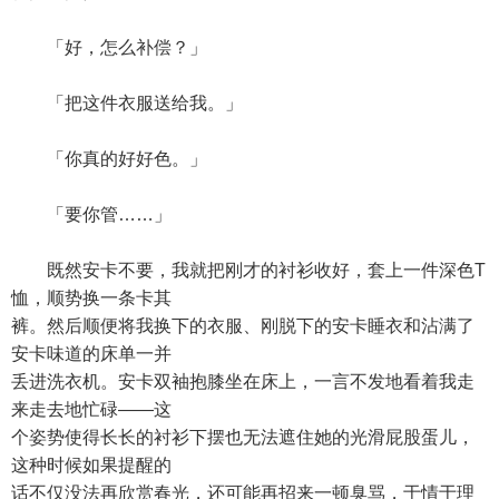
「好，怎么补偿？」
「把这件衣服送给我。」
「你真的好好色。」
「要你管……」
既然安卡不要，我就把刚才的衬衫收好，套上一件深色T
恤，顺势换一条卡其
裤。然后顺便将我换下的衣服、刚脱下的安卡睡衣和沾满了
安卡味道的床单一并
丢进洗衣机。安卡双袖抱膝坐在床上，一言不发地看着我走
来走去地忙碌——这
个姿势使得长长的衬衫下摆也无法遮住她的光滑屁股蛋儿，
这种时候如果提醒的
话不仅没法再欣赏春光，还可能再招来一顿臭骂，于情于理