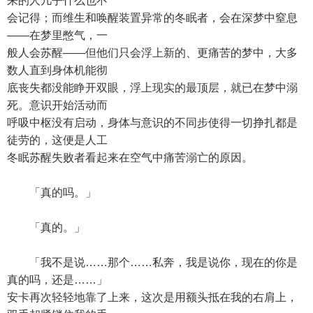
来的人几乎什么也不
会记得；而维生和唤醒装置异常的冬眠者，会在深梦中窒息
——在梦里憋气，一
般人会苏醒——但他们只会浮上新的、更痛苦的梦中，大多
数人直到身体机能彻
底丧失都没能睁开双眼，浮上现实的最顶层，就已在梦中溺
死。意识开始活动而
呼吸中枢没有启动，身体与意识的不同步使得一切挣扎都是
徒劳的，这便是人工
冬眠苏醒失败者看起来在空气中痛苦溺亡的原因。
「真的吗。」
「真的。」
「我不是说……那个……私奔，我是说你，现在的你是
真的吗，还是……」
安卡再次轻轻地靠了上来，这次是用额头抵在我的右肩上，