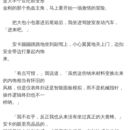
是大半个世纪前变形
金刚的那个热血主角，马上要开始一场激情的冒险。
把大包小包塞进后尾箱后，我坐进驾驶室发动汽车，
「进来吧。」
安卡蹦蹦跳跳地坐到副驾上，小心翼翼地关上门，边扣
安全带边打量起内饰
来。
「有点可惜，」我说道，「虽然这些纳米材料变换出来
的内饰相当有怀旧的
风格，但是仪表终归还是智能面板模拟，而不是机械指针，
操作逻辑终归也不一
样呐。」
「我不在乎，反正我也从来没有坐过真正的大黄蜂。」
安卡的眼里亮晶晶的，