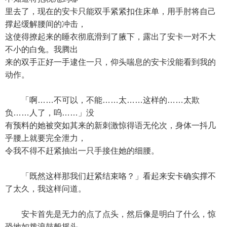
里去了，现在的安卡只能双手紧紧扣住床单，用手肘将自己
撑起缓解腰间的冲击，
这使得撩起来的睡衣彻底滑到了腋下，露出了安卡一对不大
不小的白兔。我腾出
来的双手正好一手逮住一只，仰头喘息的安卡没能看到我的
动作。
「啊……不可以，不能……太……这样的……太欺
负……人了，呜……」没
有预料的她被突如其来的新刺激惊得语无伦次，身体一抖几
乎腰上就要完全泄力，
令我不得不赶紧抽出一只手接住她的细腰。
「既然这样那我们赶紧结束咯？」看起来安卡确实撑不
了太久，我这样问道。
安卡首先是无力的点了点头，然后像是明白了什么，惊
恐地如拨浪鼓般摇头。