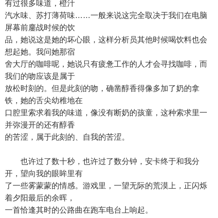
有过很多味道，橙汁
汽水味、苏打薄荷味……一般来说这完全取决于我们在电脑
屏幕前鏖战时候的饮
品，她说这是她的坏心眼，这样分析员其他时候喝饮料也会
想起她。我问她那宿
舍大厅的咖啡呢，她说只有疲惫工作的人才会寻找咖啡，而
我们的吻应该是属于
放松时刻的。但是此刻的吻，确凿醇香得像多加了奶的拿
铁，她的舌尖幼稚地在
口腔里索求着我的味道，像没有断奶的孩童，这种索求里一
并弥漫开的还有醇香
的苦涩，属于此刻的、自我的苦涩。
也许过了数十秒，也许过了数分钟，安卡终于和我分
开，望向我的眼眸里有
了一些雾蒙蒙的情感。游戏里，一望无际的荒漠上，正闪烁
着夕阳最后的余晖，
一首恰逢其时的公路曲在跑车电台上响起。