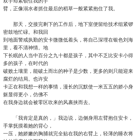
双手却紧锁住我的手
臂，正像溺水者抓住最后的稻草一般紧紧抱住了我。
那天，交接完剩下的工作后，地下室便留给技术组紧锣
密鼓地忙碌。和我回
到地面警戒执勤的安卡微微低着头，将自己深埋在银色刘海
里，看不清神情。地
下长眠的人当中百分之九十都是孩子，其中不乏比安卡小得
多的孩子，在时代的
破败土壤里，能破土而出的种子是少数，更多的则只能迎来
腐烂的结局。也许安
卡正在和我想一样的事情，漫长的沉默使一米五五的娇小身
躯显得更小，仿佛不
在我身边就会被零区吹来的风裹挟而去。
「我肯定是真的，」我边说，边侧身用左臂抱住安卡，
手掌抚摸着她的背心，
一压，她娇嫩的胸脯就完全贴在我的右臂上，轻薄的睡衣将