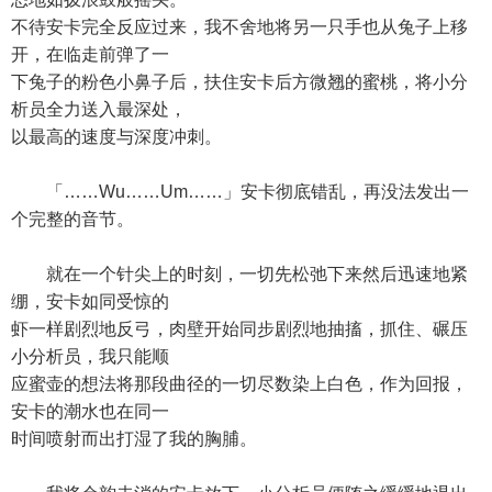
不待安卡完全反应过来，我不舍地将另一只手也从兔子上移
开，在临走前弹了一
下兔子的粉色小鼻子后，扶住安卡后方微翘的蜜桃，将小分
析员全力送入最深处，
以最高的速度与深度冲刺。
「……Wu……Um……」安卡彻底错乱，再没法发出一
个完整的音节。
就在一个针尖上的时刻，一切先松弛下来然后迅速地紧
绷，安卡如同受惊的
虾一样剧烈地反弓，肉壁开始同步剧烈地抽搐，抓住、碾压
小分析员，我只能顺
应蜜壶的想法将那段曲径的一切尽数染上白色，作为回报，
安卡的潮水也在同一
时间喷射而出打湿了我的胸脯。