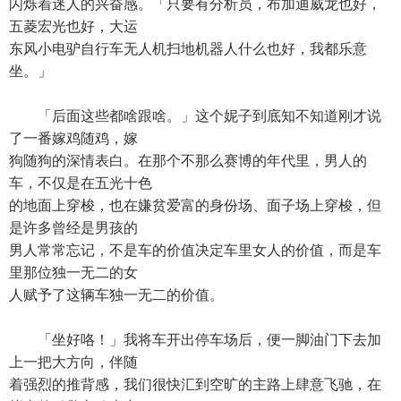
闪烁着迷人的兴奋感。「只要有分析员，布加迪威龙也好，
五菱宏光也好，大运
东风小电驴自行车无人机扫地机器人什么也好，我都乐意
坐。」
「后面这些都啥跟啥。」这个妮子到底知不知道刚才说
了一番嫁鸡随鸡，嫁
狗随狗的深情表白。在那个不那么赛博的年代里，男人的
车，不仅是在五光十色
的地面上穿梭，也在嫌贫爱富的身份场、面子场上穿梭，但
是许多曾经是男孩的
男人常常忘记，不是车的价值决定车里女人的价值，而是车
里那位独一无二的女
人赋予了这辆车独一无二的价值。
「坐好咯！」我将车开出停车场后，便一脚油门下去加
上一把大方向，伴随
着强烈的推背感，我们很快汇到空旷的主路上肆意飞驰，在