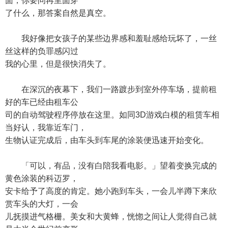
面，你要问再里面穿
了什么，那答案自然是真空。
我好像把女孩子的某些边界感和羞耻感给玩坏了，一丝
丝这样的负罪感闪过
我的心里，但是很快消失了。
在深沉的夜幕下，我们一路踱步到室外停车场，提前租
好的车已经由租车公
司的自动驾驶程序停放在这里。如同3D游戏白模的租赁车相
当好认，我靠近车门，
生物认证完成后，由车头到车尾的涂装便迅速开始变化。
「可以，有品，没有白陪我看电影。」望着变换完成的
黄色涂装的科迈罗，
安卡给予了高度的肯定。她小跑到车头，一会儿半蹲下来欣
赏车头的大灯，一会
儿抚摸进气格栅。美女和大黄蜂，恍惚之间让人觉得自己就