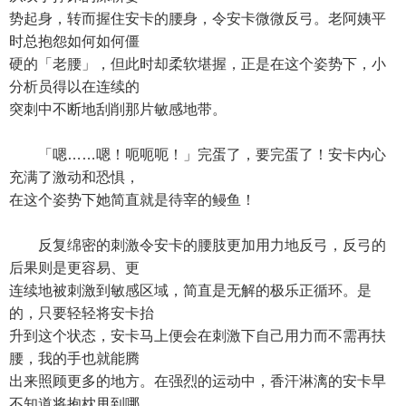
势起身，转而握住安卡的腰身，令安卡微微反弓。老阿姨平
时总抱怨如何如何僵
硬的「老腰」，但此时却柔软堪握，正是在这个姿势下，小
分析员得以在连续的
突刺中不断地刮削那片敏感地带。
「嗯……嗯！呃呃呃！」完蛋了，要完蛋了！安卡内心
充满了激动和恐惧，
在这个姿势下她简直就是待宰的鳗鱼！
反复绵密的刺激令安卡的腰肢更加用力地反弓，反弓的
后果则是更容易、更
连续地被刺激到敏感区域，简直是无解的极乐正循环。是
的，只要轻轻将安卡抬
升到这个状态，安卡马上便会在刺激下自己用力而不需再扶
腰，我的手也就能腾
出来照顾更多的地方。在强烈的运动中，香汗淋漓的安卡早
不知道将抱枕甩到哪