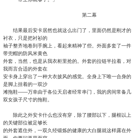
第二幕
结果最后安卡居然也就这么出门了，里面仍然是刚才的
衬衣，只是把衬衫的
袖子整齐地卷到手腕上，看起来精神了些。外面多套了一件
带兜帽的防风米黄色
外套，当然，也是从我衣柜里抢的。外套的拉链半拉着，对
我而言合适的外套在
安卡身上穿出了一种大衣披风的感觉。全身上下唯一合身的
是脚上挂着的一双沙
滩拖鞋——万幸由于各位天启者经常串门，我的房间常备几
双女孩子尺寸的拖鞋。
除此之外安卡什么也没有穿，除了腰部以下，腿根以上
的关键部位被足够长
的外套遮住外，一双久经锻炼的健康的大白腿就这样露在外