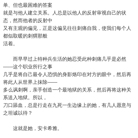
单、但也最困难的答案
就是与他人建立关系。人总是以他人的反射审视自己的状
态，然而他者的反射中
又有主观的偏见，正是这偏见往往刺痛自我，使我们每个人
都似取暖的刺猬那般
活着。
而早早过上特种兵生活的她忍受此种刺痛几乎是必然
——这个职业所行之事
几乎是将自己最令人恐惧的身影烙印在对方的眼中，然后再
将此人从世界上抹除——
多么讽刺啊，亲手创造一个最地狱的关系，然后再将这种关
系送入地狱。所以，
刀口舔血，总是行走在九死一生边缘上的她，有几人愿意与
之坦诚以待？
这就是她，安卡希雅。