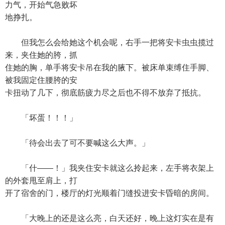
力气，开始气急败坏
地挣扎。
但我怎么会给她这个机会呢，右手一把将安卡虫虫揽过
来，夹住她的胯，抓
住她的胸，单手将安卡吊在我的腋下。被床单束缚住手脚、
被我固定住腰胯的安
卡扭动了几下，彻底筋疲力尽之后也不得不放弃了抵抗。
「坏蛋！！！」
「待会出去了可不要喊这么大声。」
「什——！」我夹住安卡就这么拎起来，左手将衣架上
的外套甩至肩上，打
开了宿舍的门，楼厅的灯光顺着门缝投进安卡昏暗的房间。
「大晚上的还是这么亮，白天还好，晚上这灯实在是有