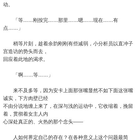
动。
「等……刚按完……那里……嗯……现在……有
点……」
稍等片刻，趁着余韵刚刚有些减弱，小分析员以直冲子
宫造访的势头而去，
回应着此地的渴求。
「啊……等……」
来不及多等，因为安卡上面那张嘴显然不如下面这张嘴
诚实，下方肉壁已经
不由分说地缠上来了，在深与浅的运动中，它收缩着，挽留
着，贯彻着女主人内
心深处真正的、火热的那个念头——
人如何界定自己的存在？在各种意义上这个问题最简