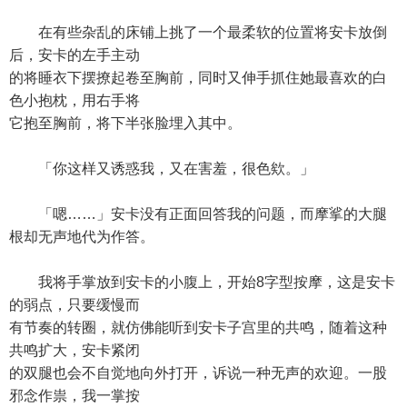
在有些杂乱的床铺上挑了一个最柔软的位置将安卡放倒
后，安卡的左手主动
的将睡衣下摆撩起卷至胸前，同时又伸手抓住她最喜欢的白
色小抱枕，用右手将
它抱至胸前，将下半张脸埋入其中。
「你这样又诱惑我，又在害羞，很色欸。」
「嗯……」安卡没有正面回答我的问题，而摩挲的大腿
根却无声地代为作答。
我将手掌放到安卡的小腹上，开始8字型按摩，这是安卡
的弱点，只要缓慢而
有节奏的转圈，就仿佛能听到安卡子宫里的共鸣，随着这种
共鸣扩大，安卡紧闭
的双腿也会不自觉地向外打开，诉说一种无声的欢迎。一股
邪念作祟，我一掌按