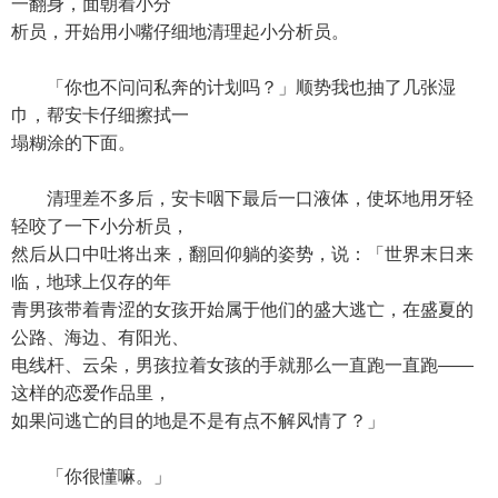
一翻身，面朝着小分
析员，开始用小嘴仔细地清理起小分析员。
「你也不问问私奔的计划吗？」顺势我也抽了几张湿
巾，帮安卡仔细擦拭一
塌糊涂的下面。
清理差不多后，安卡咽下最后一口液体，使坏地用牙轻
轻咬了一下小分析员，
然后从口中吐将出来，翻回仰躺的姿势，说：「世界末日来
临，地球上仅存的年
青男孩带着青涩的女孩开始属于他们的盛大逃亡，在盛夏的
公路、海边、有阳光、
电线杆、云朵，男孩拉着女孩的手就那么一直跑一直跑——
这样的恋爱作品里，
如果问逃亡的目的地是不是有点不解风情了？」
「你很懂嘛。」