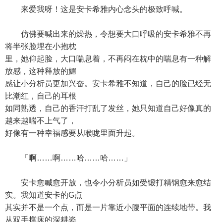
来爱我呀！这是安卡希雅内心念头的极致呼喊。
仿佛要喊出来的燥热，令想要大口呼吸的安卡希雅不再
将半张脸埋在小抱枕
里，她仰起脸，大口喘息着，不再闷在枕中的喘息有一种解
放感，这种释放的媚
感让小分析员更加兴奋。安卡希雅不知道，自己的脸已经无
比潮红，自己的耳根
如同熟透，自己的香汗打乱了发丝，她只知道自己好像真的
越来越喘不上气了，
好像有一种幸福感要从喉咙里面升起。
「啊……啊……哈……哈……」
安卡愈喊愈开放，也令小分析员如受锻打精钢愈来愈结
实。我知道安卡的G点
其实并不是一个点，而是一片靠近小腹平面的连续地带。我
从双手撑床的深耕姿