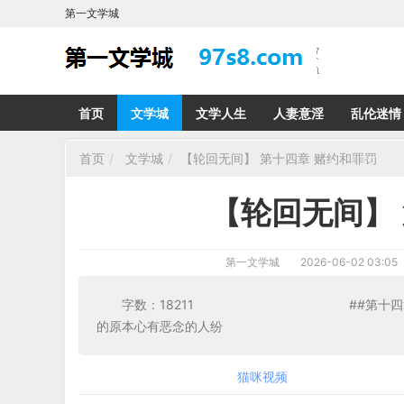
第一文学城
首页
文学城
文学人生
人妻意淫
乱伦迷情
首页
文学城
【轮回无间】 第十四章 赌约和罪罚
【轮回无间】
第一文学城
2026-06-02 03:05
字数：18211 ##第十四章赌约和
的原本心有恶念的人纷
猫咪视频