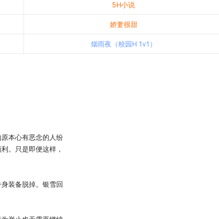
5H小说
娇妻很甜
烟雨夜（校园H 1v1）
原本心有恶念的人纷
顺利。只是即便这样，
身装备脱掉。银雪回