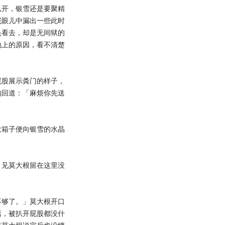
开，银雪还是要聚精
屁眼儿中漏出一些此时
头看去，却是无间狱的
地上的原因，看不清楚
股展示粪门的样子，
的回道：「麻烦你先送
箱子便向银雪的水晶
见莫大根留在这里没
够了。」莫大根开口
话，被扒开屁股都没什