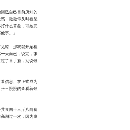
回忆自己目前所知的
疑惑，微微仰头时看见
再打什么算盘，可她完
其他事。」
见谅，那我就开始检
第一天而已，说完，张
三过了番手瘾，别说银
看信息。在正式成为
，张三慢慢的查看着银
共食四十三斤八两食
偷高潮过一次，因为事