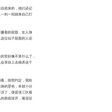
自抓来的，他们还记
人一剑一招就将自己打
撅着的屁股，女人身
扒这位仙子屁股的人还
的苦好像不算什么了，
机会亲自上去操弄这个
看，按照约定，我给
搜身的景色，本就十分
吓没了，便是张三扒着
扒的彻底张开，菊花绽