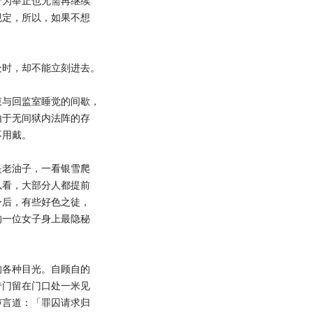
为举止也无需再继续
规定，所以，如果不想
。
时，却不能立刻进去。
与回监室睡觉的间歇，
由于无间狱内法阵的存
不用戴。
老油子，一看银雪爬
以看，大部分人都提前
身后，有些好色之徒，
的一位女子身上最隐秘
各种目光。自顾自的
专门留在门口处一米见
声言道：「罪囚请求归