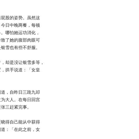
屁股的姿势。虽然这
，今日中晚两餐，每顿
多。哪怕她运功消化，
导致了她的腹部肉眼可
是银雪也有些不舒服。
，却是没让银雪多等，
置，拱手说道：「女皇
道，自昨日三跪九叩
改为大人。在每日回宫
促张三赶紧完事。
晓得自己能从中获得
问道：「在此之前，女