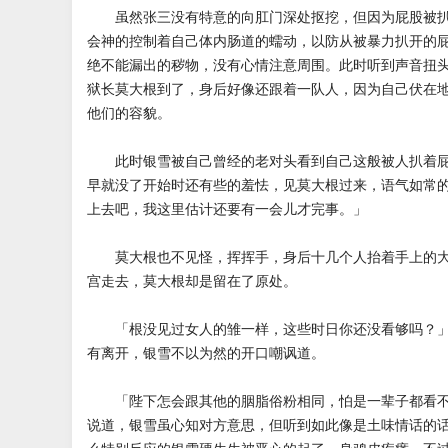
虽然张三没有特意的向肛门深处抠挖，但因为屁股被扒
会神的控制着自己体内肠道的蠕动，以防从被暴力扒开的
绝不能漏出的秽物，没有心情注意周围。此时听到声音扭
狱长莫大根到了，身后好像还跟着一队人，因为自己伏在
他们的容貌。
此时银雪被自己曾经的老对头看到自己这般被人扒着屁
早就没了开始时还有些的羞怯，见莫大根过来，语气如常
上去吧，我这里估计还要有一会儿才完事。」
莫大根也不见怪，挥挥手，身后十几个人抬着手上的大
宫走去，莫大根却是留在了原处。
「根没见过女人的雏一样，这些时日你还没看够吗？」
有离开，银雪不以为然的开口嘲讽道。
「陛下怎会跟其他的胭脂俗粉相同，怕是一辈子都看不
说道，银雪虽心知对方意思，但听到如此像是土味情话的