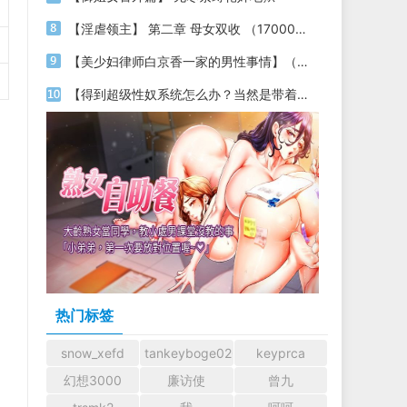
【淫虐领主】 第二章 母女双收 （17000字）
【美少妇律师白京香一家的男性事情】（第十七章 生死单挑+凌辱&色诱+性奴妈妈+变态母控+插图）
【得到超级性奴系统怎么办？当然是带着各种美女明星性奴穿梭时空，祸国殃民啦】04
热门标签
snow_xefd
tankeyboge0204
keyprca
幻想3000
廉访使
曾九