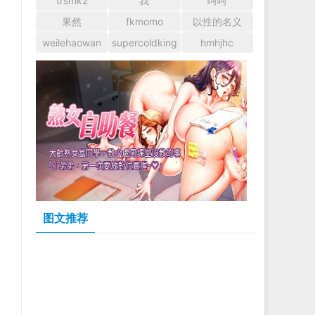
trsmk2
我
呵呵
果然
fkmomo
以性的名义
weilehaowan
supercoldking
hmhjhc
图文推荐