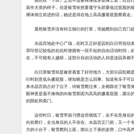
虽然在『下班』之后不需要再继续穿那身工装，而且行
装作犬类的样子。但是银雪依然要遵守头部要低过屁股的
裸体倒立前进的话，她还是得在地上高高撅着屁股爬着走
显然银雪并没有特立独行的打算，等她爬到自己宫门处
水晶宫地处中心广场，此时又正好是囚犯白日劳役结束
罪印登记较低的在此时便拥有一段不短的自由活动时间，
在，不可能有人越狱，这部分自由活动的人却是连囚具都
白日里银雪却是被牵着逛了好些地方，大部分囚犯都是
行时刻意低头撅屁股，便知晓是怎么回事。知道有乐子可
来水晶宫前占好了位子，待银雪爬过来，全都跟在了银雪
眼神更是毫不掩饰的向银雪那因为高高的撅着屁股，露出
的阴处和粪门。
这些时日，银雪早就习惯这些视线了，全不在意身后的
向前爬行，全当身后的人不存在。水晶宫正门前，又一个
方的小台子，银雪爬到上面，摆出土下座的姿势，口中高