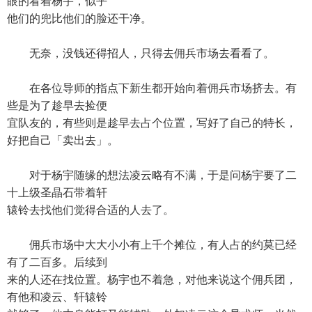
眼的看着杨宇，似乎
他们的兜比他们的脸还干净。
无奈，没钱还得招人，只得去佣兵市场去看看了。
在各位导师的指点下新生都开始向着佣兵市场挤去。有
些是为了趁早去捡便
宜队友的，有些则是趁早去占个位置，写好了自己的特长，
好把自己「卖出去」。
对于杨宇随缘的想法凌云略有不满，于是问杨宇要了二
十上级圣晶石带着轩
辕铃去找他们觉得合适的人去了。
佣兵市场中大大小小有上千个摊位，有人占的约莫已经
有了二百多。后续到
来的人还在找位置。杨宇也不着急，对他来说这个佣兵团，
有他和凌云、轩辕铃