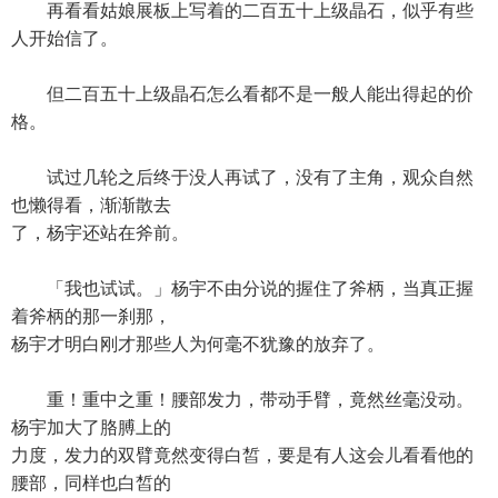
再看看姑娘展板上写着的二百五十上级晶石，似乎有些
人开始信了。
但二百五十上级晶石怎么看都不是一般人能出得起的价
格。
试过几轮之后终于没人再试了，没有了主角，观众自然
也懒得看，渐渐散去
了，杨宇还站在斧前。
「我也试试。」杨宇不由分说的握住了斧柄，当真正握
着斧柄的那一刹那，
杨宇才明白刚才那些人为何毫不犹豫的放弃了。
重！重中之重！腰部发力，带动手臂，竟然丝毫没动。
杨宇加大了胳膊上的
力度，发力的双臂竟然变得白皙，要是有人这会儿看看他的
腰部，同样也白皙的