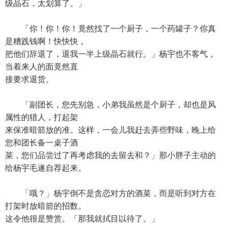
级晶石，太划算了。」
「你！你！你！竟然找了一个厨子，一个药罐子？你真
是糟践钱啊！快快快，
把他们辞退了，退我一半上级晶石就行。」杨宇也不客气，
当着来人的面竟然直
接要求退货。
「副团长，您先别急，小弟我虽然是个厨子，却也是风
属性的猎人，打起架
来保准暗箭放的准。这样，一会儿我赶去弄些野味，晚上给
您和团长备一桌子酒
菜，您们品尝过了再考虑我的去留去和？」那小胖子主动的
给杨宇毛遂自荐起来。
「哦？」杨宇倒不是贪恋对方的酒菜，而是听到对方在
打架时放暗箭的招数。
这令他很是赞赏。「那我就拭目以待了。」