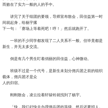
而败在了实力一般的人的手中。
讲完了关于组团的要领，导师宣布散会，田佳益第一时
间就起身，给杨宇撂
下一句：「赛场上等着死吧！哼！」然后就跑开了。
一班的不少同学都发现了二人关系不一般。但毕竟都是
新生，并无太多交流。
倒是有几个男生盯着俏丽的田佳益，心神微动。
班级不过是一个代号，是新生未划分佣兵团之前的组织
载体，佣兵团才是众
人的归宿。
刚刚散会，凌云拉着轩辕铃就找到了杨宇。
「快，我们赶快去办理佣兵团的等级。然后还要招人。