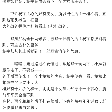
价竟如此高，杨宇转而去看下一个美女店主去了。
或许杨宇关心的只有美女。所以男性店主一概不看。直
到被顶头摊位一把巨
大的战斧拦住才盯着看上了那把战斧。
斧身加柄全长两米多，被斧子挡着的店主杨宇都没能看
到。可这古朴的巨斧
杨宇却从其上感觉到了一丝亘古流传的气息。
「嘿嘿，走过路过不要错过，拿起斧子玩两下，小妹就
跟你走了。不要钱——」
斧子后面传来了一个小姑娘的声音。杨宇侧身一看。姑娘比
想象中的还要小，大
概只有十几岁的样子。明明是个女孩儿却穿个一个背心。胸
前平平完全看不到
突起。两个粗粗的辫子扎在脑后。下身的短裤刚刚过膝，纤
细胳膊腿雪白如藕，