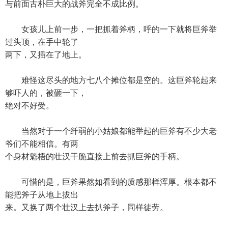
与前面古朴巨大的战斧完全不成比例。
女孩儿上前一步，一把抓着斧柄，呼的一下就将巨斧举
过头顶，在手中轮了
两下，又插在了地上。
难怪这尽头的地方七八个摊位都是空的。这巨斧轮起来
够吓人的，被砸一下，
绝对不好受。
当然对于一个纤弱的小姑娘都能举起的巨斧有不少大老
爷们不能相信。有两
个身材魁梧的壮汉干脆直接上前去抓巨斧的手柄。
可惜的是，巨斧果然如看到的质感那样浑厚。根本都不
能把斧子从地上拔出
来。又换了两个壮汉上去扒斧子，同样徒劳。