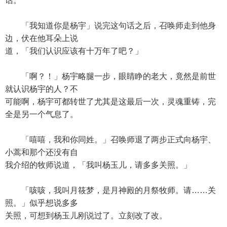
话。
「我知道你是杨宇」说完这句话之后，召唤师走到他身
边，伏在他耳朵上说
道，「我们认识应该有十万年了吧？」
「啊？！」杨宇略腿一步，眼睛睁的老大，竟然是前世
就认识杨宇的人？不
可能啊，杨宇可都转世了尤其是这最后一次，灵魂重铸，完
全是另一个气息了。
「嘻嘻，我和你同姓。」召唤师退了两步正式向杨宇、
小蒿和那个还没有自
我介绍的牧师说道，「我叫杨玉儿，请多多关照。」
「咳咳，我叫月筱梦，是月神殿的月祭牧师。请……关
照。」似乎想说多多
关照，可想到杨玉儿刚说过了。立刻改了改。