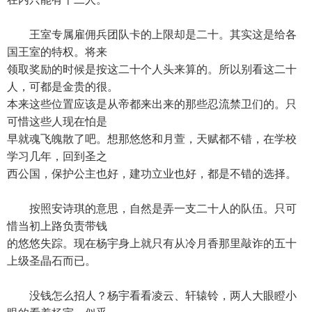
王室专属雇佣兵团队卡的上限却是二十。其实这是给各
国王室的特权。将来
领取奖励的时候是按这二十个人头来算的。所以别看这二十
人，可都是金贵的很。
本来这些位置应该是从帝都来出来的那些忍流禁卫们的。只
可惜这些人现在怕是
早就魂飞魄散了吧。想那悠悠和月萱，天赋都不错，在学校
学习几年，回到圣之
西公国，保护公主也好，建功立业也好，都是不错的选择。
按照安诗琪的意思，自然是弄一支二十人的队伍。只可
惜当初上路负责带钱
的悠悠失踪。现在杨宇身上就只有从冷月香那里敲诈的五十
上级圣晶石而已。
没钱怎么招人？杨宇看看凌云、轩辕铃，两人大眼瞪小