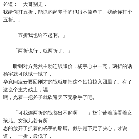
斧道：「大哥别走，
我给你打五折，能抓的起斧子的也很不简单了。我给你打个
五折。」
「五折我也给不起啊。」
「两折也行，就两折了。」
听到对方竟然主动连续降价，杨宇心中一亮，两折的话
杨宇就可以试一试了，
毕竟问凌云要回刚才的钱就够把这个姑娘拉入团里了。有了
这么个主力战士，嘿
嘿，光着一把斧子就砍遍天下无敌手了吧。
「可我连两折的钱都出不起啊——」杨宇苦着脸看着女
孩儿。女孩儿若有所
思的放开了抓着的杨宇的胳膊。似乎是下定了决心，才说
道，「一折，最低了，