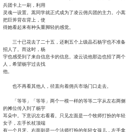
兵团卡上一刷，利用
灵魂一设置。蒿同学就正式成为了凌云佣兵团的主力。小蒿
把巨斧背在背上，使
得她看起来有种头重脚轻的感觉。
三十已花去了二十五，还剩五个上级晶石杨宇也不准备
招人了。而这时，杨
宇也感受到了来自信息卡的信息。凌云说他那边也招了两个
人，希望杨宇过去找
他。
也不再看其他人，径直向着佣兵市场门口走去。
「等等」「等等」两个一模一样的等等二字从左右两侧
的摊位传入到了杨宇
耳朵中。下意识左右看看。只见左面是一个牧师打扮的年轻
女子，左手长杖顶端
有一个月牙。右面则是一个法师打扮的年轻女孩儿，左手拿