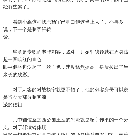
经有些累了。
看到小蒿这种状态杨宇已明白他这当上大了。不再多
说，下一个是刺客轩辕
铃。
毕竟是专职的老牌刺客，战斗一开始轩辕铃就在周身荡
起一圈暗红的血色，
眼中似乎也泛起了一丝血色，速度猛然提高，身后拉出了半
米长的残影。
对于刺客的对战杨宇就更不怕了，他的刺客身份可以说
是当今大部分刺客流
派的始祖。
其中辅佐圣之西公国王室的忍流就是杨宇传承的一个分
支。对于轩辕铃体现
出的一切形状立刻明白这人所用的乃是暗系血咒刺客。而暗