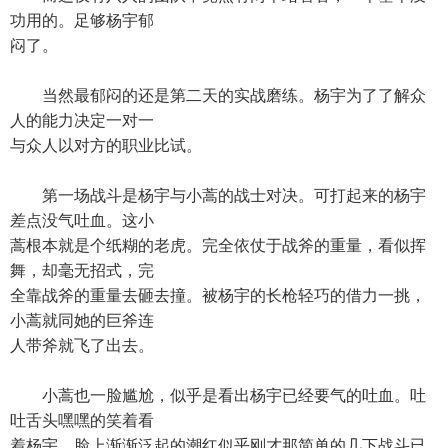
功用的。足够杨宇郁
闷了。
当然最郁闷的还是第二天的实战磨练。杨宇为了了解众
人的能力决定一对一
与众人以对方的职业比试。
第一场战斗是杨宇与小蒿的战士对决。可打起来的杨宇
差点没气吐血。这小
蒿根本就是个纸糊的老虎。完全依仗于战斧的重量，看似挥
舞，却毫无招式，完
全靠战斧的重量去砸去撞。被杨宇的长枪轻巧的借力一挑，
小蒿就同她的巨斧连
人带斧就飞了出去。
小蒿也一脸尴尬，似乎是看出杨宇已经要气的吐血。吐
吐舌头嘿嘿的笑着看
着杨宇。脸上渐渐泛起的潮红似乎刚才那简单的几下战斗已