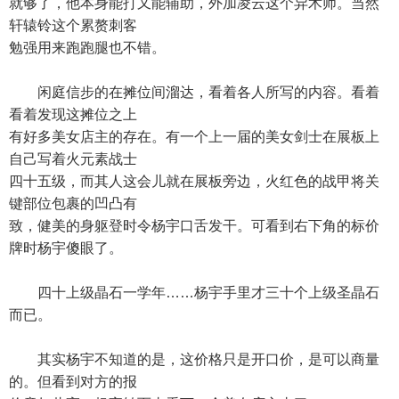
就够了，他本身能打又能辅助，外加凌云这个异术师。当然
轩辕铃这个累赘刺客
勉强用来跑跑腿也不错。
闲庭信步的在摊位间溜达，看着各人所写的内容。看着
看着发现这摊位之上
有好多美女店主的存在。有一个上一届的美女剑士在展板上
自己写着火元素战士
四十五级，而其人这会儿就在展板旁边，火红色的战甲将关
键部位包裹的凹凸有
致，健美的身躯登时令杨宇口舌发干。可看到右下角的标价
牌时杨宇傻眼了。
四十上级晶石一学年……杨宇手里才三十个上级圣晶石
而已。
其实杨宇不知道的是，这价格只是开口价，是可以商量
的。但看到对方的报