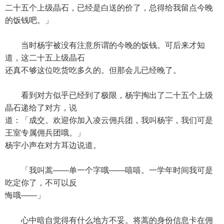
二十五个上级晶石，已经是白送的价了，总得给我留点今晚
的饭钱吧。」
当时杨宇被没有注意所谓的今晚的饭钱。可后来才知
道，这二十五上级晶石
还真不够这位吃货吃多久的。但那会儿已经晚了。
看到对方似乎已经到了极限，杨宇掏出了二十五个上级
晶石递给了对方，说
道：「成交。欢迎你加入凌云佣兵团，我叫杨宇，我们可是
王室专属佣兵团哦。」
杨宇小声在对方耳边说道。
「我叫蒿——单一个字哦——嘻嘻。一学年时间我可是
吃定你了，不可以反
悔哦——」
心中暗自觉得有什么地方不妥。将蒿的身份信息卡在佣