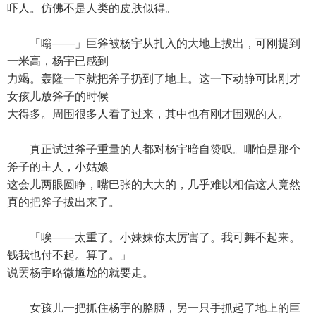
吓人。仿佛不是人类的皮肤似得。
「嗡——」巨斧被杨宇从扎入的大地上拔出，可刚提到
一米高，杨宇已感到
力竭。轰隆一下就把斧子扔到了地上。这一下动静可比刚才
女孩儿放斧子的时候
大得多。周围很多人看了过来，其中也有刚才围观的人。
真正试过斧子重量的人都对杨宇暗自赞叹。哪怕是那个
斧子的主人，小姑娘
这会儿两眼圆睁，嘴巴张的大大的，几乎难以相信这人竟然
真的把斧子拔出来了。
「唉——太重了。小妹妹你太厉害了。我可舞不起来。
钱我也付不起。算了。」
说罢杨宇略微尴尬的就要走。
女孩儿一把抓住杨宇的胳膊，另一只手抓起了地上的巨